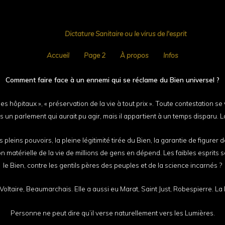
© 2026
Dictature Sanitaire ou le virus de l'esprit
Accueil
Page 2
À propos
Infos
Comment faire face à un ennemi qui se réclame du Bien universel ?
 hôpitaux », « préservation de la vie à tout prix ». Toute contestation se v
s un parlement qui aurait pu agir, mais il appartient à un temps disparu. La 
eins pouvoirs, la pleine légitimité tirée du Bien, la garantie de figurer da
n matérielle de la vie de millions de gens en dépend. Les faibles esprits s
le Bien, contre les gentils pères des peuples et de la science incarnés ?
oltaire, Beaumarchais. Elle a aussi eu Marat, Saint Just, Robespierre. La
Personne ne peut dire qu’il verse naturellement vers les Lumières.