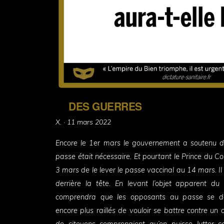
DES GUERRES
Posted
X. ·
11 mars 2022
on
Encore le 1er mars le gouvernement a soutenu de
passe était nécessaire. Et pourtant le Prince du Co
3 mars de le lever le passe vaccinal au 14 mars. Il
derrière la tête. En levant l’objet apparent d
comprendra que les opposants au passe se dé
encore plus raillés de vouloir se battre contre un 
de citoyens comprenaient qu’on puisse lutter co