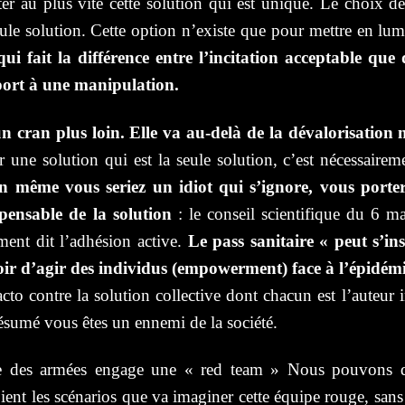
r au plus vite cette solution qui est unique. Le choix de
ule solution. Cette option n’existe que pour mettre en lumi
 qui fait la différence entre l’incitation acceptable q
port à une manipulation.
n cran plus loin. Elle va au-delà de la dévalorisation
r une solution qui est la seule solution, c’est nécessairem
 même vous seriez un idiot qui s’ignore, vous porteri
spensable de la solution
: le conseil scientifique du 6 ma
ent dit l’adhésion active.
Le pass sanitaire « peut s’i
oir d’agir des individus (empowerment) face à l’épidém
facto contre la solution collective dont chacun est l’auteur
 résumé vous êtes un ennemi de la société.
ère des armées engage une « red team » Nous pouvons d’
ent les scénarios que va imaginer cette équipe rouge, san