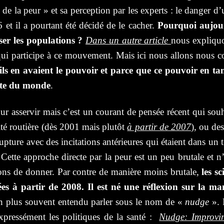
ix de la peur » et sa perception par les experts : le danger 
et il a pourtant été décidé de le cacher.
Pourquoi aujour
er les populations ?
Dans un autre article
nous expliqu
ui participe à ce mouvement. Mais ici nous allons nous co
ils en avaient le pouvoir et parce que ce pouvoir en ta
ste du monde
.
our asservir mais c’est un courant de pensée récent qui sou
té routière (dès 2001 mais plutôt
à partir de 2007
), ou de
rupture avec des incitations antérieures qui étaient dans un t
 Cette approche directe par la peur est un peu brutale et
ns de donner. Par contre de manière moins brutale,
les sc
s à partir de 2008. Il est né une réflexion sur la ma
en plus souvent entendu parler sous le nom de «
nudge
». 
expressément les politiques de la santé :
Nudge: Improvin