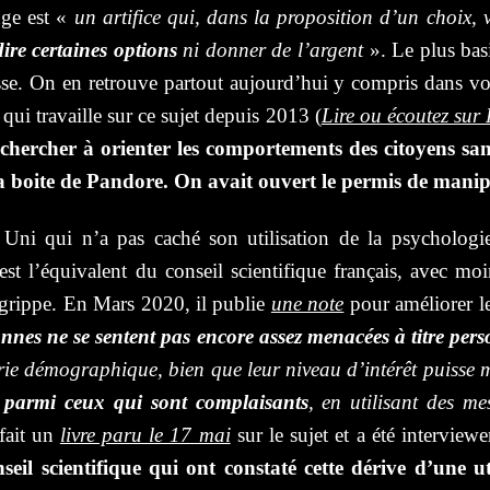
dge est «
un artifice qui, dans la proposition d’un choix, 
dire certaines options
ni donner de l’argent
». Le plus bas
se. On en retrouve partout aujourd’hui y compris dans vot
ui travaille sur ce sujet depuis 2013 (
Lire ou écoutez sur 
 chercher à orienter les comportements des citoyens sans
 la boite de Pandore. On avait ouvert le permis de manip
i qui n’a pas caché son utilisation de la psychologie 
 l’équivalent du conseil scientifique français, avec moins
la grippe. En Mars 2020, il publie
une note
pour améliorer le
nes ne se sentent pas encore assez menacées à titre pers
gorie démographique, bien que leur niveau d’intérêt puisse
e parmi ceux qui sont complaisants
, en utilisant des me
fait un
livre paru le 17 mai
sur le sujet et a été intervie
il scientifique qui ont constaté cette dérive d’une ut