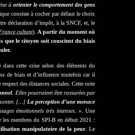
vise à
orienter le comportement des gens
ique consiste à cocher par défaut le choix
re déclaration d’impôt, à la SNCF, et, le
France culture
).
A partir du moment où
 que le citoyen soit conscient du biais
uler.
dans cette crise selon des éléments du
 de biais et d’influence toutefois car il
 respect des distances sociales. Cette note
onnel
. Elles pourraient être rassurées par
 monter. […]
La perception d’une menace
ssages émotionnels très intenses
. ». Une
wer les membres du SPI-B en début 2021 :
ilisation manipulatoire de la peur
. Le