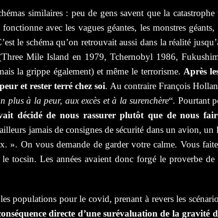
chémas similaires : peu de gens savent que la catastrophe va
 fonctionne avec les vagues géantes, les monstres géants, l
’est le schéma qu’on retrouvait aussi dans la réalité jusqu’
es (Three Mile Island en 1979, Tchernobyl 1986, Fukushi
ais la grippe également) et même le terrorisme.
Après le
peur et rester terré chez soi
. Au contraire François Hollan
n plus à la peur, aux excès et à la surenchère
“. Pourtant p
vait décidé de nous rassurer plutôt que de nous fai
ailleurs jamais de consignes de sécurité dans un avion, un 
ieux. ». On vous demande de garder votre calme. Vous fa
le tocsin. Les années avaient donc forgé le proverbe de 
es populations pour le covid, prenant à revers les scénarios 
 conséquence directe d’une surévaluation de la gravité d