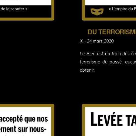
DU TERRORISME
Posted
X. ·
24 mars 2020
on
Le Bien est en train de réa
terrorisme du passé, aucu
obtenir.