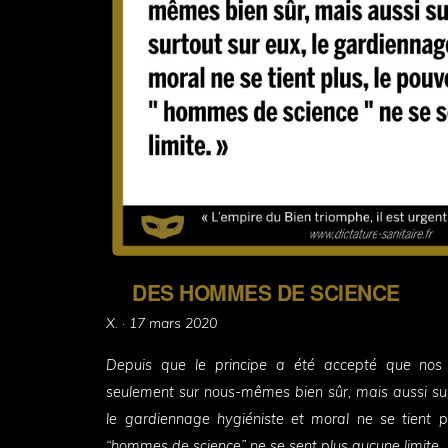
DES HOMMES DE SCIENCE
Posted
X. ·
17 mars 2020
on
Depuis que le principe a été accepté que nos 
seulement sur nous-mêmes bien sûr, mais aussi sur 
le gardiennage hygiéniste et moral ne se tient pl
“hommes de science” ne se sent plus aucune limite.