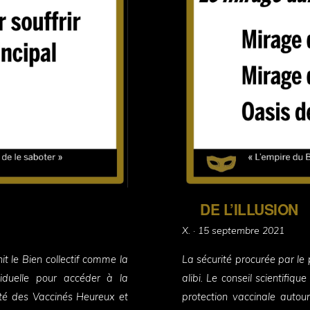
DE L’ILLUSION
Posted
X. ·
15 septembre 2021
on
it le Bien collectif comme la
La sécurité procurée par le 
viduelle pour accéder à la
alibi. Le conseil scientifi
iété des Vaccinés Heureux et
protection vaccinale auto